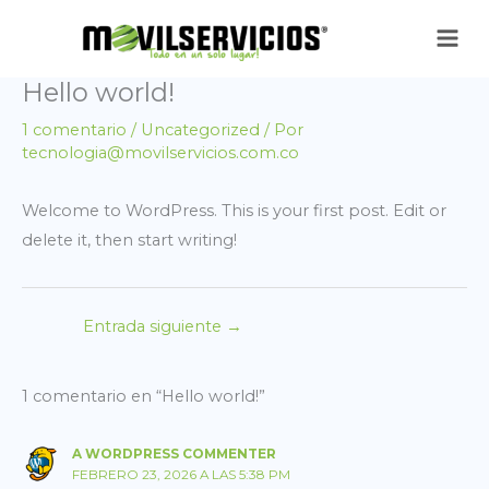
Ir
al
contenido
Hello world!
1 comentario
/
Uncategorized
/ Por
tecnologia@movilservicios.com.co
Welcome to WordPress. This is your first post. Edit or
delete it, then start writing!
Entrada siguiente
→
1 comentario en “Hello world!”
A WORDPRESS COMMENTER
FEBRERO 23, 2026 A LAS 5:38 PM